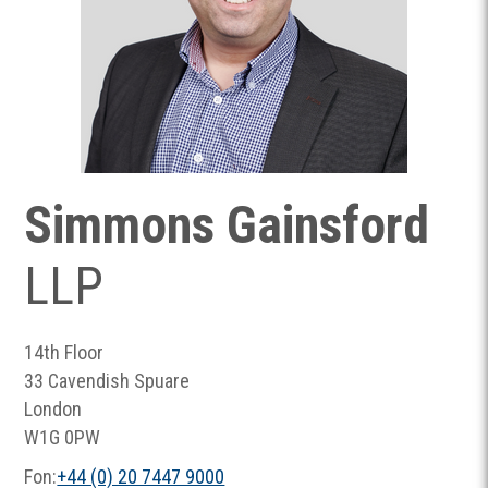
Simmons Gainsford
LLP
14th Floor
33 Cavendish Spuare
London
W1G 0PW
Fon:
+44 (0) 20 7447 9000