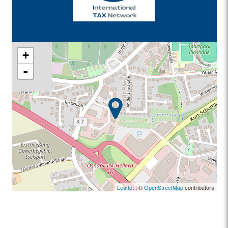
+
-
Leaflet
| ©
OpenStreetMap
contributors